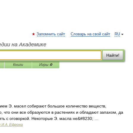
Запомнить сайт
Словарь на свой сайт
RU
едии на Академике
Найти!
Книги
Игры ⚽
ем Э. масел собирают большое количество веществ,
, что они все образуются в растениях и обладают запахом, да
ять с оговоркой. Некоторые Э. масла не&#8230; …
и И.А. Ефрона