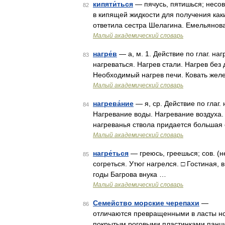
кипяти́ться
— пячусь, пятишься; несов.
82
в кипящей жидкости для получения каки
ответила сестра Шелагина. Емельянова,
Малый академический словарь
нагре́в
— а, м. 1. Действие по глаг. наг
83
нагреваться. Нагрев стали. Нагрев без д
Необходимый нагрев печи. Ковать жел
Малый академический словарь
нагрева́ние
— я, ср. Действие по глаг. 
84
Нагревание воды. Нагревание воздуха. 
нагреванья ствола придается большая
Малый академический словарь
нагре́ться
— греюсь, греешься; сов. (н
85
согреться. Утюг нагрелся. □ Гостиная, 
годы Багрова внука …
Малый академический словарь
Семейство морские черепахи
— От о
86
отличаются превращенными в ласты ног
покрытым роговыми пластинками панц