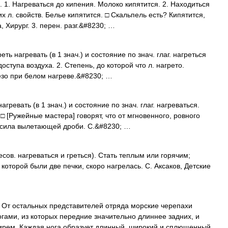
 1. Нагреваться до кипения. Молоко кипятится. 2. Находиться
х л. свойств. Белье кипятится. □ Скальпель есть? Кипятится,
 Хирург. 3. перен. разг.&#8230; …
реть нагревать (в 1 знач.) и состояние по знач. глаг. нагреться
оступа воздуха. 2. Степень, до которой что л. нагрето.
езо при белом нагреве.&#8230; …
нагревать (в 1 знач.) и состояние по знач. глаг. нагреваться.
□ [Ружейные мастера] говорят, что от мгновенного, ровного
 сила вылетающей дроби. С.&#8230; …
есов. нагреваться и греться). Стать теплым или горячим;
в которой были две печки, скоро нагрелась. С. Аксаков, Детские
стальных представителей отряда морские черепахи
ами, из которых передние значительно длиннее задних, и
ирем. Каждая нога образует длинный, широкий и сплющенный