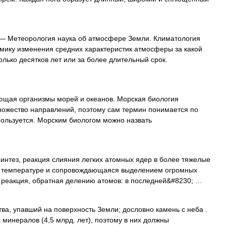
— Метеорология наука об атмосфере Земли. Климатология
мику изменения средних характеристик атмосферы за какой
олько десятков лет или за более длительный срок.
ющая организмы морей и океанов. Морская биология
ожество направлений, поэтому сам термин понимается по
 пользуется. Морским биологом можно назвать
нтез, реакция слияния легких атомных ядер в более тяжелые
й температуре и сопровождающаяся выделением огромных
о реакция, обратная делению атомов: в последней&#8230; …
ва, упавший на поверхность Земли; дословно камень с неба .
 минералов (4,5 млрд. лет), поэтому в них должны