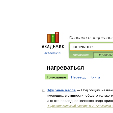
Словари и энциклоп
academic.ru
Толкования
Переводы
нагреваться
Толкование
Перевод
Книги
Эфирные масла
— Под общим названи
81
имеющих, в сущности, общего только то
и то это последнее качество надо прин
Энциклопедический словарь Ф.А. Брокгауза 