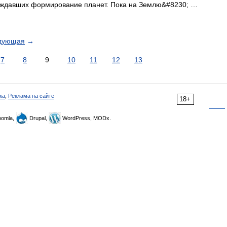
ождавших формирование планет. Пока на Землю&#8230; …
дующая
→
7
8
9
10
11
12
13
ка
,
Реклама на сайте
18+
omla,
Drupal,
WordPress, MODx.