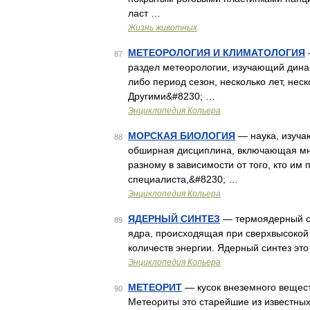
ласт …
Жизнь животных
МЕТЕОРОЛОГИЯ И КЛИМАТОЛОГИЯ
87
раздел метеорологии, изучающий дина
либо период сезон, несколько лет, неск
Другими&#8230; …
Энциклопедия Кольера
МОРСКАЯ БИОЛОГИЯ
— наука, изуча
88
обширная дисциплина, включающая мн
разному в зависимости от того, кто им
специалиста,&#8230; …
Энциклопедия Кольера
ЯДЕРНЫЙ СИНТЕЗ
— термоядерный си
89
ядра, происходящая при сверхвысоко
количеств энергии. Ядерный синтез эт
Энциклопедия Кольера
МЕТЕОРИТ
— кусок внеземного вещест
90
Метеориты это старейшие из известных