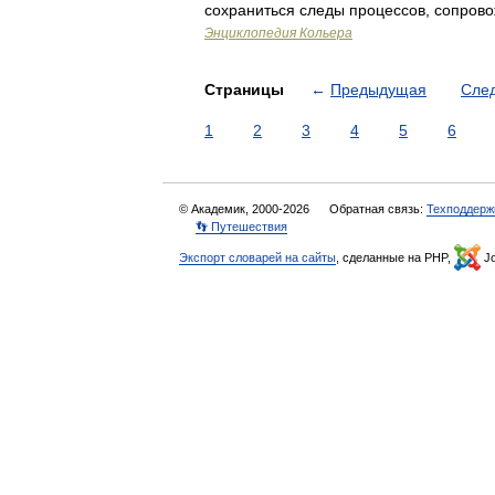
сохраниться следы процессов, сопров
Энциклопедия Кольера
Страницы
←
Предыдущая
Сле
1
2
3
4
5
6
© Академик, 2000-2026
Обратная связь:
Техподдерж
👣 Путешествия
Экспорт словарей на сайты
, сделанные на PHP,
Jo